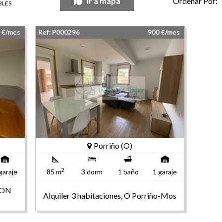
Ir a mapa
Ordenar Por:
BLES
0 €/mes
Ref: P000296
900 €/mes
Porriño (O)
2
garaje
85 m
3 dorm
1 baño
1 garaje
CON
Alquiler 3 habitaciones, O Porriño-Mos