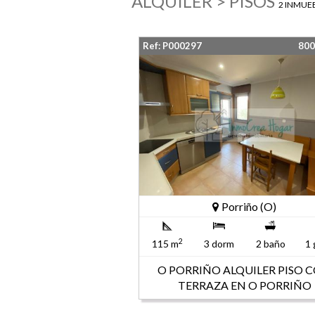
ALQUILER > PISOS
2 INMUE
Ref: P000297
80
Porriño (O)
2
115 m
3 dorm
2 baño
1 
O PORRIÑO ALQUILER PISO 
TERRAZA EN O PORRIÑO