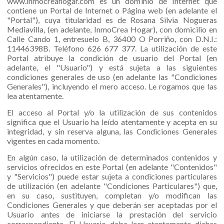
www.inmocreahogar.com es un dominio de Internet que
contiene un Portal de Internet o Página web (en adelante el
"Portal"), cuya titularidad es de Rosana Silvia Nogueras
Mediavilla, (en adelante, InmoCrea Hogar), con domicilio en
Calle Cando 1, entresuelo B, 36400 O Porriño, con D.N.I.:
11446398B. Teléfono 626 677 377. La utilización de este
Portal atribuye la condición de usuario del Portal (en
adelante, el "Usuario") y está sujeta a las siguientes
condiciones generales de uso (en adelante las "Condiciones
Generales"), incluyendo el mero acceso. Le rogamos que las
lea atentamente.
El acceso al Portal y/o la utilización de sus contenidos
significa que el Usuario ha leído atentamente y acepta en su
integridad, y sin reserva alguna, las Condiciones Generales
vigentes en cada momento.
En algún caso, la utilización de determinados contenidos y
servicios ofrecidos en este Portal (en adelante "Contenidos"
y "Servicios") puede estar sujeta a condiciones particulares
de utilización (en adelante "Condiciones Particulares") que,
en su caso, sustituyen, completan y/o modifican las
Condiciones Generales y que deberán ser aceptadas por el
Usuario antes de iniciarse la prestación del servicio
correspondiente. El Usuario debe leer atentamente dichas